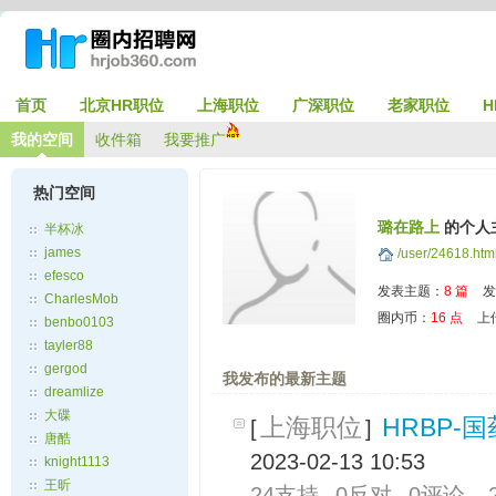
首页
北京HR职位
上海职位
广深职位
老家职位
H
我的空间
收件箱
我要推广
热门空间
璐在路上
的个人
半杯冰
james
/user/24618.htm
efesco
发表主题：
8 篇
发
CharlesMob
圈内币：
16 点
上
benbo0103
tayler88
gergod
我发布的最新主题
dreamlize
大碟
上海职位
HRBP-
[
]
唐酷
2023-02-13 10:53
knight1113
王昕
24支持
0反对
0评论