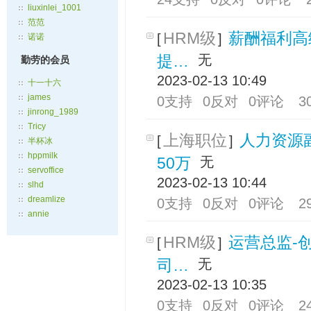
liuxinlei_1001
范范
HRM级
薪酬福利高
[
]
诺诺
提…
无
勤劳的会员
2023-02-13 10:49
十一十六
james
0支持
0反对
0评论
3
jinrong_1989
Tricy
上海职位
人力资源副
[
]
半杯冰
hppmilk
50万
无
servoffice
2023-02-13 10:44
slhd
dreamlize
0支持
0反对
0评论
2
annie
HRM级
运营总监-
[
]
司…
无
2023-02-13 10:35
0支持
0反对
0评论
2