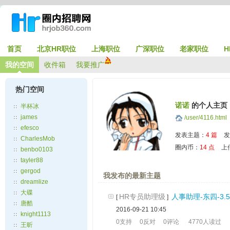
首页
北京HR职位
上海职位
广深职位
老家职位
H
我的空间
收件箱
我要推广
热门空间
诺诺
的个人主页
半杯冰
james
/user/4116.html
efesco
发表主题：
4 篇
发
CharlesMob
圈内币：
14 点
上
benbo0103
tayler88
gergod
我发布的最新主题
dreamlize
大碟
HR专员助理级
人事助理-东四-3.5
[
]
唐酷
2016-09-21 10:45
knight1113
0支持
0反对
0评论
4770人读过
王昕