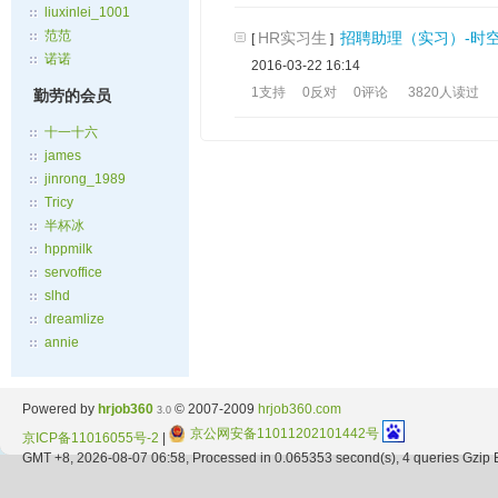
liuxinlei_1001
范范
HR实习生
招聘助理（实习）-时空
[
]
诺诺
2016-03-22 16:14
1支持
0反对
0评论
3820人读过
勤劳的会员
十一十六
james
jinrong_1989
Tricy
半杯冰
hppmilk
servoffice
slhd
dreamlize
annie
Powered by
hrjob360
© 2007-2009
hrjob360.com
3.0
京公网安备11011202101442号
京ICP备11016055号-2
|
GMT +8, 2026-08-07 06:58, Processed in 0.065353 second(s), 4 queries Gzip