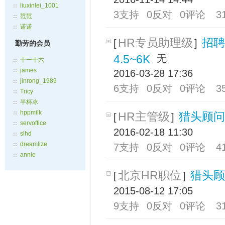
liuxinlei_1001
3支持
0反对
0评论
3
范范
诺诺
HR专员助理级
招聘
[
]
勤劳的会员
4.5~6K
无
十一十六
james
2016-03-28 17:36
jinrong_1989
6支持
0反对
0评论
3
Tricy
半杯冰
hppmilk
HR主管级
猎头顾问
[
]
servoffice
2016-02-18 11:30
slhd
dreamlize
7支持
0反对
0评论
4
annie
北京HR职位
猎头顾
[
]
2015-08-12 17:05
9支持
0反对
0评论
3