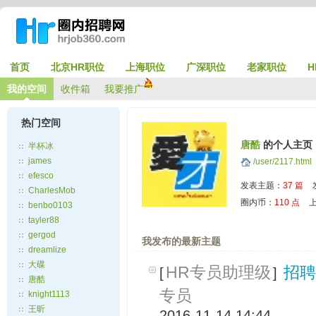
首页
北京HR职位
上海职位
广深职位
老家职位
H
我的空间
收件箱
我要推广
热门空间
唐酷
的个人主页
半杯冰
james
/user/2117.html
efesco
发表主题：
37 篇
CharlesMob
圈内币：
110 点
上
benbo0103
tayler88
gergod
我发布的最新主题
dreamlize
大碟
HR专员助理级
招聘
[
]
唐酷
专员
knight1113
王昕
2016-11-14 14:44