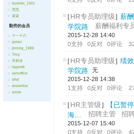
liuxinlei_1001
范范
HR专员助理级
薪酬
[
]
诺诺
薪酬福利专
学院路
勤劳的会员
2015-12-28 14:40
十一十六
james
0支持
0反对
0评论
3
jinrong_1989
Tricy
HR专员助理级
绩效
[
]
半杯冰
hppmilk
学院路
无
servoffice
2015-12-28 14:38
slhd
dreamlize
1支持
0反对
0评论
2
annie
HR主管级
【已暂停
[
]
招聘主管
招
海…
2015-12-07 15:40
0支持
0反对
0评论
4