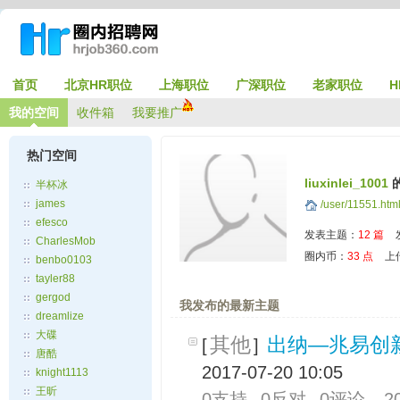
首页
北京HR职位
上海职位
广深职位
老家职位
H
我的空间
收件箱
我要推广
热门空间
liuxinlei_1001
半杯冰
james
/user/11551.htm
efesco
发表主题：
12 篇
CharlesMob
圈内币：
33 点
上
benbo0103
tayler88
gergod
我发布的最新主题
dreamlize
大碟
其他
出纳—兆易创
[
]
唐酷
2017-07-20 10:05
knight1113
王昕
0支持
0反对
0评论
2