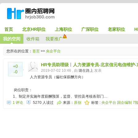
首页
北京HR职位
上海职位
广深职位
老家职位
H
我的空间
收件箱
我要推广
您所在的位置：
首页
>>
央企平台
HR专员助理级
丨
人力资源专员-北京信元电信维护
+0
2019-07-02 10:46 , 由
璐在路上
发表
-0
人力资源专员（偏社保薪酬方向）
岗位职责：
1、制定并实施年度薪酬预算，监督、管控及考核各部门…
1 评论
5270 人读过
来源：
原创
标签 :
央企平台
国企编制
7