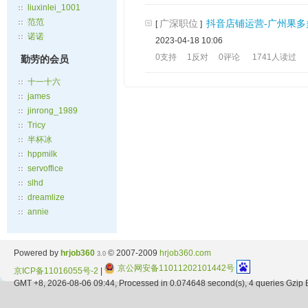
liuxinlei_1001
范范
广深职位
抖音店铺运营-广州果多多
[
]
诺诺
2023-04-18 10:06
0支持
1反对
0评论
1741人读过
勤劳的会员
十一十六
james
jinrong_1989
Tricy
半杯冰
hppmilk
servoffice
slhd
dreamlize
annie
Powered by
hrjob360
© 2007-2009
hrjob360.com
3.0
京公网安备11011202101442号
京ICP备11016055号-2
|
GMT +8, 2026-08-06 09:44, Processed in 0.074648 second(s), 4 queries Gzip