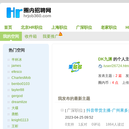
首页
北京HR职位
上海职位
广深职位
老家职位
H
我的空间
收件箱
我要推广
热门空间
DK九渊
的个人
半杯冰
james
/user/26724.htm
efesco
发表主题：
2 篇
发
CharlesMob
圈内币：
4 点
上传
benbo0103
tayler88
gergod
我发布的最新主题
dreamlize
大碟
广深职位
抖音带货主播-广州果多多
[
]
唐酷
2023-04-25 09:52
knight1113
0支持
1反对
0评论
1864人读过
王昕