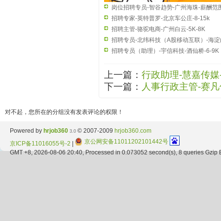
岗位招聘专员-智谷趋势-广州海珠-薪酬范
8k至20k
招聘专家-英特普罗-北京车公庄-8-15k
招聘主管-骆驼电商-广州白云-5K-8K
招聘专员-北纬科技（A股移动互联）-海淀
石桥-7-9K
招聘专员（助理）-宇信科技-酒仙桥-6-9K
上一篇：
行政助理-慧嘉传媒
下一篇：
人事行政主管-赛凡信
对不起，您所在的分组没有发表评论的权限！
Powered by
hrjob360
© 2007-2009
hrjob360.com
3.0
京公网安备11011202101442号
京ICP备11016055号-2
|
GMT +8, 2026-08-06 20:40, Processed in 0.073052 second(s), 8 queries Gzip