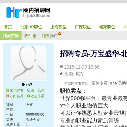
首页
北京HR职位
上海职位
广深职位
老家职位
H
我的空间
收件箱
我要推广
招聘专员-万宝盛华-
2015-11-30 16:56
来源:
原创
招聘专员
HR专员助
本文同时发布到：
lhzb7
职位卖点：
加为好友
丢小纸条
订阅会员
收起来看
世界500强平台，最专业最
性别
保密
对个人职业增值巨大
来自
可以让你熟悉大型企业最规
生日
0000-00-00
专业的职业能力素质训练
等级
普通会员
发表主题
1