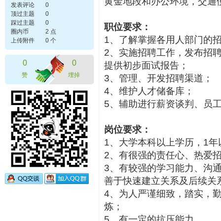
黄金地段和办公环境，交通
发表评论
0
顶过主题
0
踩过主题
0
职位要求：
圈内币
2 点
1、了解掌握各用人部门的
上传附件
0 个
2、实施招聘工作，发布招
0
0
提供初步面试报告；
赞
埋掉
3、管理、开发招聘渠道；
4、维护人才储备库；
5、辅助进行薪资谈判、员
岗位要求：
1、大学本科以上学历，1
2、有很强的责任心、热爱
3、有较强的学习能力、沟
善于快速建立关系及后续关
4、为人严谨细致，踏实，
炼；
5、有一定的抗压能力。