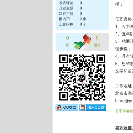
发表评论
0
授；
顶过主题
0
踩过主题
0
任职资格
圈内币
2 点
上传附件
0 个
1、人力
2、五年
0
0
3、精通
赞
埋掉
键步骤；
4、具有
5、思维
文字和语
工作地址
北京市海
bjhrg@
分享前请检
喜欢这篇