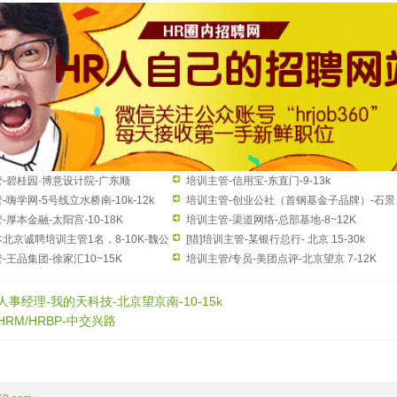
-碧桂园·博意设计院-广东顺
培训主管-信用宝-东直门-9-13k
15k
-嗨学网-5号线立水桥南-10k-12k
培训主管-创业公社（首钢基金子品牌）-石景
-厚本金融-太阳宫-10-18K
山-8-12K
培训主管-渠道网络-总部基地-8~12K
北京诚聘培训主管1名，8-10K-魏公
[猎]培训主管-某银行总行- 北京 15-30k
-王品集团-徐家汇10~15K
培训主管/专员-美团点评-北京望京 7-12K
人事经理-我的天科技-北京望京南-10-15k
HRM/HRBP-中交兴路