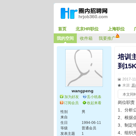
首页
北京HR职位
上海职位
我的空间
收件箱
我要推广
培训主
到15
2017-11
来源:
原
wangpeng
本文同
加为好友
丢小纸条
岗位职责
订阅会员
收起来看
1、分析
性别
男
来自
2、根据
生日
1994-06-11
3、制定
等级
普通会员
4、组织
发表主题
1