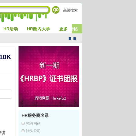
高级搜索
HR活动
HR圈内大学
更多
发新帖
默
CMS
0K
认
风
风
格
HR服务商名录
招聘网站
猎头公司
部讲