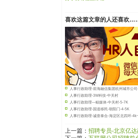
喜欢这篇文章的人还喜欢…
人事行政助理-前海融信集团杭州城市公司-
6K
人事行政助理-3W科技-中关村
人事行政助理—鲸媒体-中关村-5-7K
人事行政助理-国道移民-朝阳门-4-5K
人事行政助理-诚壹泰合-海淀区北四环-4k~
上一篇：
招聘专员-北京亿达