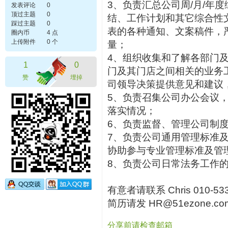
3、负责汇总公司周/月/年
发表评论
0
顶过主题
0
结、工作计划和其它综合性
踩过主题
0
表的各种通知、文案稿件，
圈内币
4 点
上传附件
0 个
量；
4、组织收集和了解各部门
1
0
门及其门店之间相关的业务
赞
埋掉
司领导决策提供意见和建议
5、负责召集公司办公会议
落实情况；
6、负责监督、管理公司制度
7、负责公司通用管理标准
协助参与专业管理标准及管
8、负责公司日常法务工作
有意者请联系 Chris 010-53
简历请发 HR@51ezone
分享前请检查邮箱