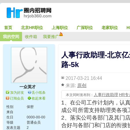
首页
北京HR职位
上海职位
广深职位
老家职位
H
我的空间
收件箱
我要推广
人事行政助理-北京亿
路-5k
2017-03-21 16:44
来源:
原创
一众英才
加为好友
丢小纸条
人事行政助理
HR
本文同时发布到：
订阅会员
收起来看
1、在公司工作计划内，认
性别
保密
成公司所需支持助理类各项
来自
2、落实公司各部门及其门
生日
0000-00-00
等级
普通会员
合好与各部门和门店的衔接
发表主题
2